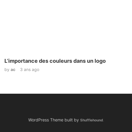
L’importance des couleurs dans un logo
by
ac
3 ans ago
WordPress Theme built by
Shufflehound
.