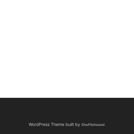
Décrire votre demande
WordPress Theme built by
Shufflehound
.