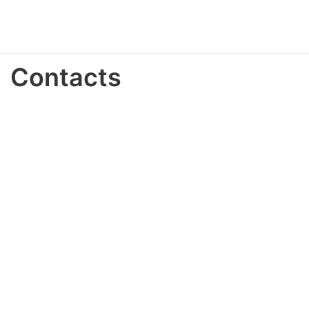
Contacts
Nos coordonnées
E-mail
ac@chapi-communication.fr
Numéro de téléphone